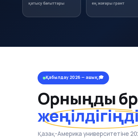
қатысу бағыттары
ең жоғары грант
Қабылдау 2026 — ашық 🎓
Орныңды бро
жеңілдігіңд
Қазақ-Америка университетіне 20