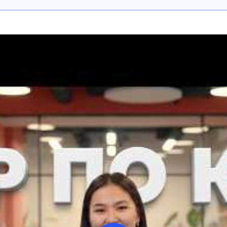
іне сәйкес беріледі және жоғарыдағы растайтын құжаттарды талап