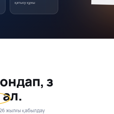
қатысу құны
ндап, өз
і
ал.
26 жылғы қабылдау