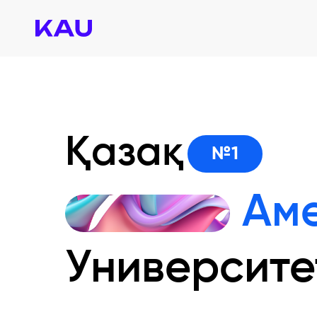
Қазақ
№1
Ам
Университе