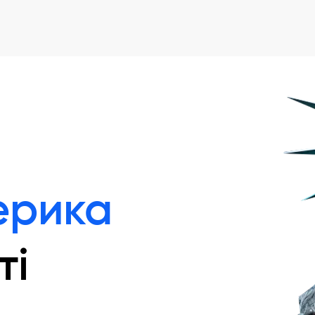
ерика
ті