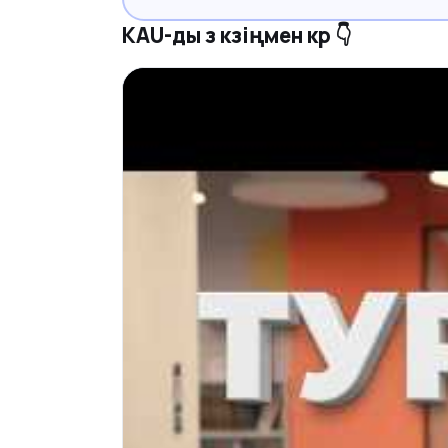
KAU-ды өз көзіңмен көр 👇
Жеңілдіктер университеттің ресми ережес
құжат тапсырыңыз.