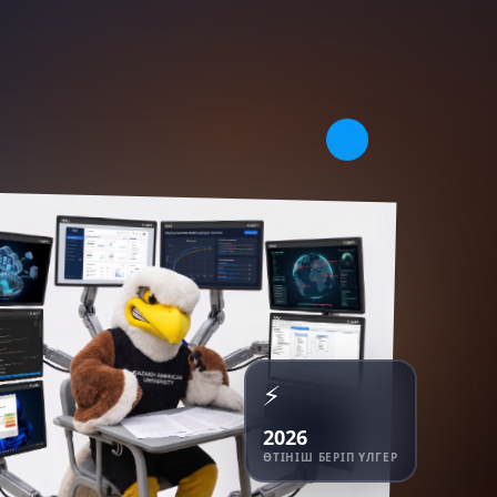
⚡
2026
ӨТІНІШ БЕРІП ҮЛГЕР