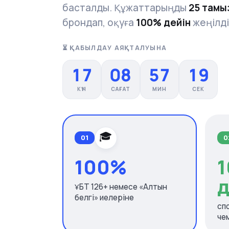
басталды. Құжаттарыңды
25 тамы
брондап, оқуға
100% дейін
жеңілді
⏳ ҚАБЫЛДАУ АЯҚТАЛУЫНА
17
08
57
16
КҮН
САҒАТ
МИН
СЕК
🎓
01
0
100%
1
д
ҰБТ 126+ немесе «Алтын
белгі» иелеріне
сп
че