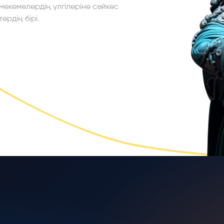
екемелердің үлгілеріне сәйкес
ердің бірі.