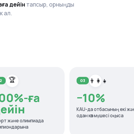
зға дейін
тапсыр, орныңды
к ал.
🏆
👨‍👩‍👧
2
03
00%-ға
−10%
ейін
KAU-да отбасының екі жә
одан көп мүшесі оқыса
орт және олимпиада
мпиондарына