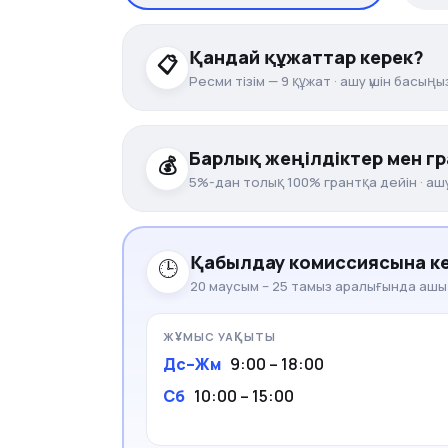
Қандай құжаттар керек?
📋
Ресми тізім — 9 құжат · ашу үшін басыңы
Жеке басын куәландыратын құжат
1
Білім туралы құжат (түпнұсқа)
Барлық жеңілдіктер мен г
— жал
2
💰
5%-дан толық 100% грантқа дейін · ашу
6 фото
, өлшемі 3×4 см.
3
Медициналық анықтама, 075-У ны
4
ҰБТ ұпайы 126+ / «Алтын белгі»
Денсаулық паспорты
(немесе 063 н
Қабылдау комиссиясына к
5
🕒
20 маусым – 25 тамыз аралығында ашы
ҰБТ сертификаты
— Ұлттық бірыңғай
6
ҰБТ ұпайы 90–109
Тіркеу куәлігі
(ұл балаларға).
7
ЖҰМЫС УАҚЫТЫ
Спорт және олимпиада чемпиондары
Баланың туу туралы куәлігінің көш
8
Дс–Жм
9:00 – 18:00
(халықаралық)
ЭЦҚ кілті
тасығышта (телефон, флешк
Сб
10:00 – 15:00
9
Отбасының екі және одан көп мүшесі оқи
Кеңес: жоғарыдағы құжаттардың барлығы