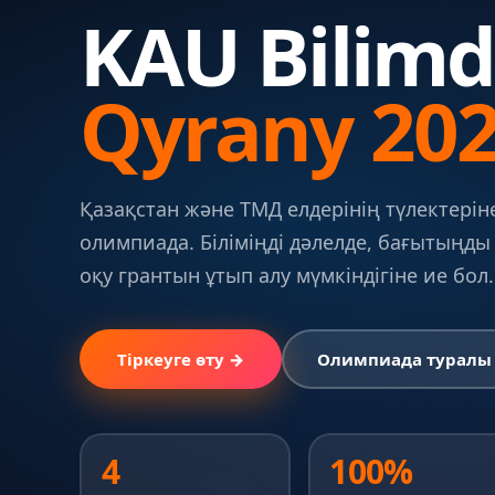
KAU Bilimd
Qyrany 20
Қазақстан және ТМД елдерінің түлектерін
олимпиада. Біліміңді дәлелде, бағытыңды
оқу грантын ұтып алу мүмкіндігіне ие бол.
Тіркеуге өту →
Олимпиада туралы
4
100%