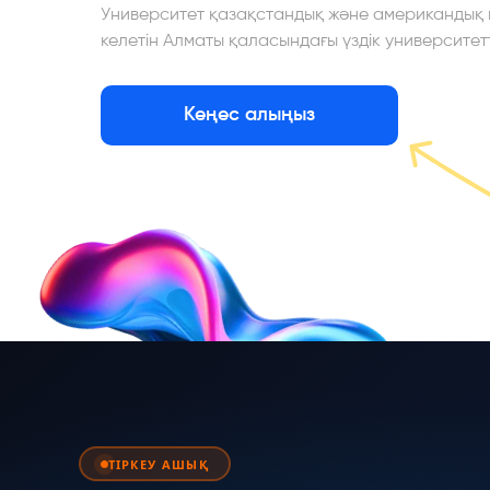
Университет қазақстандық және американдық м
келетін Алматы қаласындағы үздік университетт
Кеңес алыңыз
ТІРКЕУ АШЫҚ