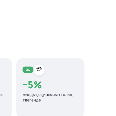
💳
04
−5%
не
жылдық оқу ақысын толық
төлегенде