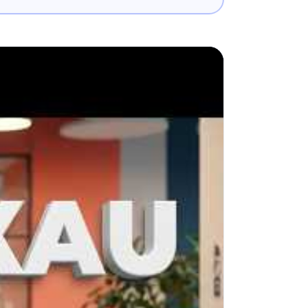
 етеді. Үлгеру үшін 25 тамызға дейін