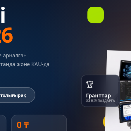
i
26
е арналған
 таңда және KAU-да
🏆
Гранттар
 толығырақ
ЖЕҢІМПАЗДАРҒА
0 ₸