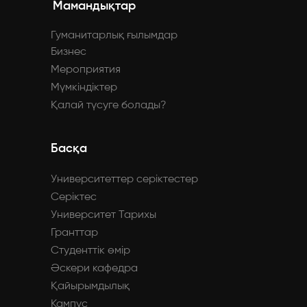
Мамандықтар
Гуманитарлық ғылымдар
Бизнес
Мероприятия
Мүмкіндіктер
Қалай түсуге болады?
Басқа
Университеттер серіктестер
Серіктес
Университет Тарихы
Гранттар
Студенттік өмір
Әскери кафедра
Қайырымдылық
Кампус