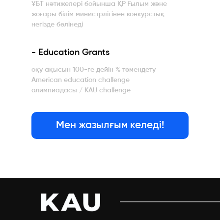
ҰБТ нәтижелері бойынша ҚР Ғылым және
жоғары білім министрлігінен конкурстық
негізде бөлінеді
- Education Grants
оқу ақысын 100-ге дейін % төмендету
American education challenge
олимпиадасы / KAU challenge
Мен жазылғым келеді!