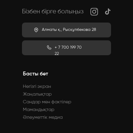
Бізбен бірге болыңыз
Алматы қ., Рысқұлбекова 28
+ 7 700 199 70
22
Басты бет
Негізгі экран
Жаңалықтар
Сандар мен фактілер
Мамандықтар
Әлеуметтік медиа