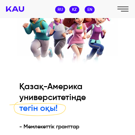
RU
KZ
EN
Қазақ-Америка
университетінде
тегін оқы!
- Мемлекеттік гранттар