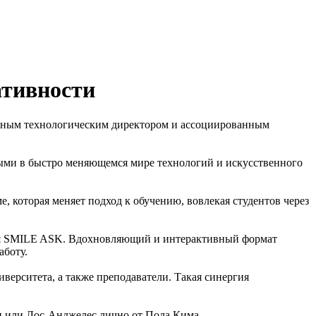
ативности
авным технологическим директором и ассоциированным
бными в быстро меняющемся мире технологий и искусственного
, которая меняет подход к обучению, вовлекая студентов через
ния SMILE ASK. Вдохновляющий и интерактивный формат
аботу.
иверситета, а также преподаватели. Такая синергия
н или Лос-Анджелес лично от Пола Кима.