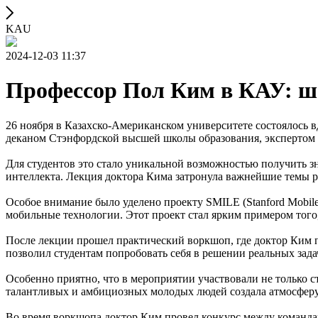
KAU
2024-12-03 11:37
Профессор Пол Ким в КАУ: ша
26 ноября в Казахско-Американском университете состоялось
деканом Стэнфордской высшей школы образования, экспертом 
Для студентов это стало уникальной возможностью получить з
интеллекта. Лекция доктора Кима затронула важнейшие темы р
Особое внимание было уделено проекту SMILE (Stanford Mobile 
мобильные технологии. Этот проект стал ярким примером того
После лекции прошел практический воркшоп, где доктор Ким
позволил студентам попробовать себя в решении реальных зада
Особенно приятно, что в мероприятии участвовали не только с
талантливых и амбициозных молодых людей создала атмосферу
Во время воркшопа доктор Ким провел конкурс между команда