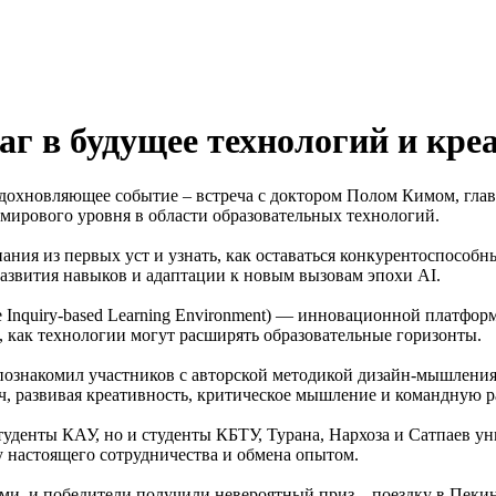
г в будущее технологий и кре
 вдохновляющее событие – встреча с доктором Полом Кимом, гл
мирового уровня в области образовательных технологий.
нания из первых уст и узнать, как оставаться конкурентоспосо
азвития навыков и адаптации к новым вызовам эпохи AI.
Inquiry-based Learning Environment) — инновационной платформе
, как технологии могут расширять образовательные горизонты.
 познакомил участников с авторской методикой дизайн-мышле
ч, развивая креативность, критическое мышление и командную р
туденты КАУ, но и студенты КБТУ, Турана, Нархоза и Сатпаев ун
 настоящего сотрудничества и обмена опытом.
ми, и победители получили невероятный приз – поездку в Пеки