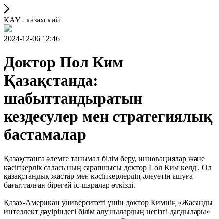
КАУ - казахский
2024-12-06 12:46
Доктор Пол Ким
Қазақстанда:
шабыттандыратын
кездесулер мен стратегиялық
бастамалар
Қазақстанға әлемге танымал білім беру, инновациялар және
кәсіпкерлік саласының сарапшысы доктор Пол Ким келді. Ол
қазақстандық жастар мен кәсіпкерлердің әлеуетін ашуға
бағытталған бірегей іс-шаралар өткізді.
Қазах-Американ университеті үшін доктор Кимнің «Жасанды
интеллект дәуіріндегі білім алушылардың негізгі дағдылары»