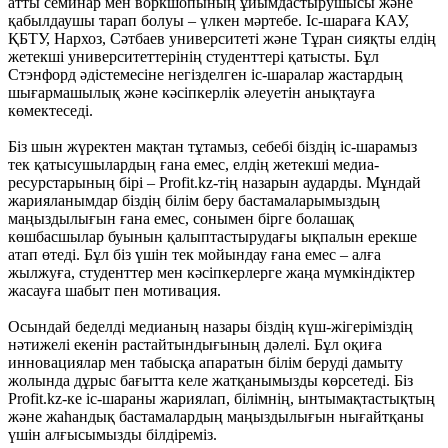
атты семинар мен воркшопының ұйымдастырушысы және
қабылдаушы тарап болуы – үлкен мәртебе. Іс-шараға КАУ,
ҚБТУ, Нархоз, Сәтбаев университеті және Тұран сияқты елдің
жетекші университеттерінің студенттері қатысты. Бұл
Стэнфорд әдістемесіне негізделген іс-шаралар жастардың
шығармашылық және кәсіпкерлік әлеуетін анықтауға
көмектеседі.
Біз шын жүректен мақтан тұтамыз, себебі біздің іс-шарамыз
тек қатысушылардың ғана емес, елдің жетекші медиа-
ресурстарының бірі – Profit.kz-тің назарын аударды. Мұндай
жарияланымдар біздің білім беру бастамаларымыздың
маңыздылығын ғана емес, сонымен бірге болашақ
көшбасшылар буынын қалыптастырудағы ықпалын ерекше
атап өтеді. Бұл біз үшін тек мойындау ғана емес – алға
жылжуға, студенттер мен кәсіпкерлерге жаңа мүмкіндіктер
жасауға шабыт пен мотивация.
Осындай беделді медианың назары біздің күш-жігеріміздің
нәтижелі екенін растайтындығының дәлелі. Бұл оқиға
инновациялар мен табысқа апаратын білім беруді дамыту
жолында дұрыс бағытта келе жатқанымызды көрсетеді. Біз
Profit.kz-ке іс-шараны жариялап, білімнің, ынтымақтастықтың
және жаһандық бастамалардың маңыздылығын нығайтқаны
үшін алғысымызды білдіреміз.