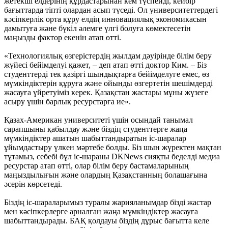
жетекші елдерінің құрдастарынан кем түспейді, кейбір
бағыттарда тіпті олардан асып түседі. Ол университеттердегі
кәсіпкерлік орта құру елдің инновациялық экономикасын
дамытуға және бүкіл әлемге үлгі болуға көмектесетін
маңызды фактор екенін атап өтті.
«Технологиялық өзгерістердің жылдам дәуірінде білім беру
жүйесі бейімделуі қажет, – деп атап өтті доктор Ким. – Біз
студенттерді тек қазіргі шындықтарға бейімделуге емес, өз
мүмкіндіктерін құруға және ойынды өзгертетін шешімдерді
жасауға үйретуіміз керек. Қазақстан жастары мұны жүзеге
асыру үшін барлық ресурстарға ие».
Қазах-Американ университеті үшін осындай танымал
сарапшыны қабылдау және біздің студенттерге жаңа
мүмкіндіктер ашатын шабыттандыратын іс-шаралар
ұйымдастыру үлкен мәртебе болды. Біз шын жүректен мақтан
тұтамыз, себебі бұл іс-шараны DKNews сияқты беделді медиа
ресурстар атап өтті, олар білім беру бастамаларының
маңыздылығын және олардың Қазақстанның болашағына
әсерін көрсетеді.
Біздің іс-шараларымыз туралы жарияланымдар бізді жастар
мен кәсіпкерлерге арналған жаңа мүмкіндіктер жасауға
шабыттандырады. БАҚ қолдауы біздің дұрыс бағытта келе