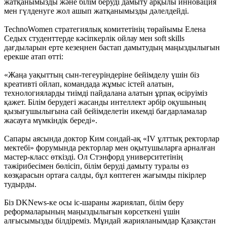
жатқанымызды және білім беруді дамыту арқылы инновация
мен гүлденуге жол ашып жатқанымызды дәлелдейді.
TechnoWomen стратегиялық комитетінің төрайымы Елена
Седых студенттерде кәсіпкерлік ойлау мен soft skills
дағдыларын ерте кезеңнен бастап дамытудың маңыздылығын
ерекше атап өтті:
«Жаңа уақыттың сын-тегеуріндеріне бейімделу үшін біз
креативті ойлап, командада жұмыс істей алатын,
технологияларды тиімді пайдалана алатын ұрпақ өсіруіміз
қажет. Білім берудегі жасанды интеллект әрбір оқушының
қызығушылығына сай бейімделетін икемді бағдарламалар
жасауға мүмкіндік береді».
Сапары аясында доктор Ким сондай-ақ «IV ұлттық ректорлар
мектебі» форумында ректорлар мен оқытушыларға арналған
мастер-класс өткізді. Ол Стэнфорд университетінің
тәжірибесімен бөлісіп, білім беруді дамыту туралы өз
көзқарасын ортаға салды, бұл көптеген жағымды пікірлер
тудырды.
Біз DKNews-ке осы іс-шараны жариялап, білім беру
реформаларының маңыздылығын көрсеткені үшін
алғысымызды білдіреміз. Мұндай жарияланымдар Қазақстан