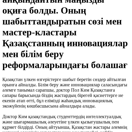
оқиға болды. Оның
шабыттандыратын сөзі мен
мастер-кластары
Қазақстанның инновациялар
мен білім беру
реформаларындағы болашағ
Қазақстан үлкен өзгерістерге шабыт беретін сөздер айтылған
орынға айналды. Білім беру және инновациялар саласындағы
әлемге танымал сарапшы, доктор Пол Ким Қазақстанға
сапары барысында біздің жастардың бірегей қасиеттерге ие
екенін атап өтті, бұл елімізді жаһандық инновациялық
экожүйенің көшбасшысына айналдыра алады.
Доктор Ким қазақстандық студенттердің интеллектуалдық
және шығармашылық әлеуетіне үлкен қызығушылық пен
құрмет білдірді. Оның айтуынша, Қазақстан жастары әлемнің