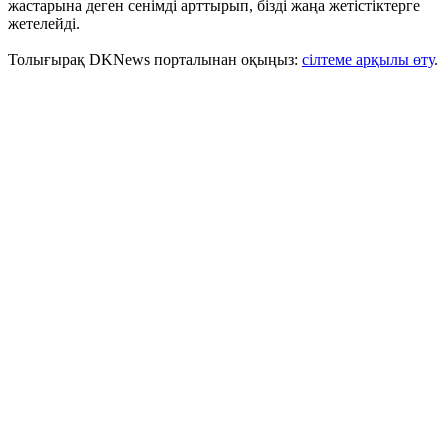
жастарына деген сенімді арттырып, бізді жаңа жетістіктерге
жетелейді.
Толығырақ DKNews порталынан оқыңыз:
сілтеме арқылы өту
.